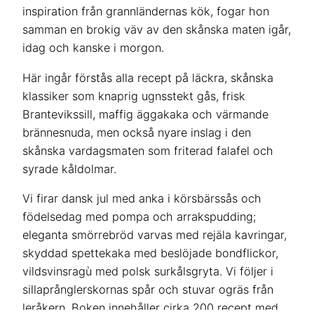
inspiration från grannländernas kök, fogar hon
samman en brokig väv av den skånska maten igår,
idag och kanske i morgon.
Här ingår förstås alla recept på läckra, skånska
klassiker som knaprig ugnsstekt gås, frisk
Brantevikssill, maffig äggakaka och värmande
brännesnuda, men också nyare inslag i den
skånska vardagsmaten som friterad falafel och
syrade kåldolmar.
Vi firar dansk jul med anka i körsbärssås och
födelsedag med pompa och arrakspudding;
eleganta smörrebröd varvas med rejäla kavringar,
skyddad spettekaka med beslöjade bondflickor,
vildsvinsragù med polsk surkålsgryta. Vi följer i
sillaprånglerskornas spår och stuvar ogräs från
leråkern. Boken innehåller cirka 200 recept med